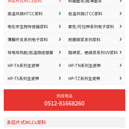
多层片式MLCs浆料
树脂金浆/超薄金浆
高温共烧HTCC浆料
低温共烧LTCC浆料
电化学生物传感器浆料
柔性/可拉伸系列电子浆料
薄膜开关系列电子浆料
耐磨碳浆系列浆料
导电导热胶/低温烧结银膏
阻焊浆、绝缘浆系列UV浆料
HP-TA系列生瓷带
HP-TN系列生瓷带
HP-TS系列生瓷带
HP-TZ系列生瓷带
热线电话
0512-81668260
多层片式MLCs浆料