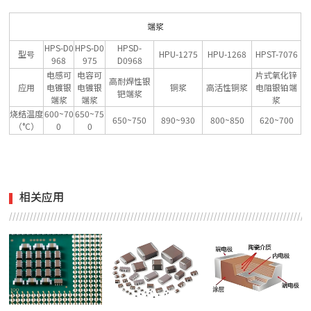
端浆
HPS-D0
HPS-D0
HPSD-
型号
HPU-1275
HPU-1268
HPST-7076
968
975
D0968
电感可
电容可
片式氧化锌
高耐焊性银
应用
电镀银
电镀银
铜浆
高活性铜浆
电阻银铂端
钯端浆
端浆
端浆
浆
烧结温度
600~70
650~75
650~750
890~930
800~850
620~700
（°C）
0
0
相关应用