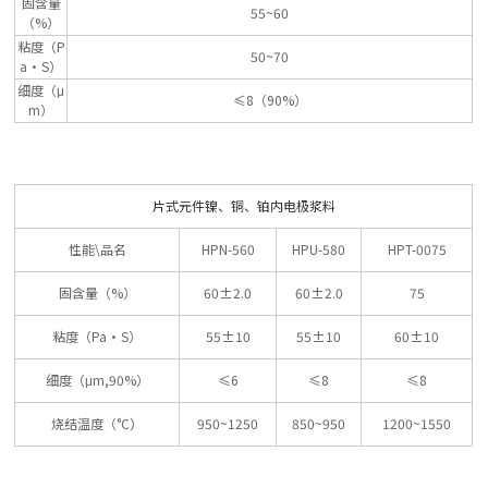
固含量
55~60
（%）
粘度（P
50~70
a•S）
细度（μ
≤8（90%）
m）
片式元件镍、铜、铂内电极浆料
性能\品名
HPN-560
HPU-580
HPT-0075
固含量（%）
60±2.0
60±2.0
75
粘度（Pa•S）
55±10
55±10
60±10
细度（μm,
90%
）
≤6
≤8
≤8
烧结温度（°C）
950~1250
850~950
1200~1550