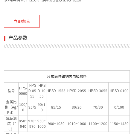
立即留言
产品参数
片式元件银钯内电极浆料
HPS
HPS
HPS-
型号
D-05
D-10
HPSD-1555
HPSD-2055
HPSD-3055
HPSD-0100
0060
55
55
金属比
100/
90/1
例（Ag/
95/5
85/15
80/20
70/30
0/100
0
0
Pd）
烧结温
850~
920~
950~
度（°
980~1030
1010~1060
1100~1200
1150~1450
940
970
1000
C）