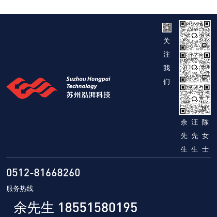
关
注
我
们
余
汪
陈
先
先
女
生
生
士
0512-81668260
服务热线
余先生 18551580195